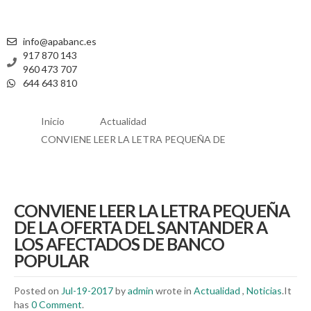
info@apabanc.es
917 870 143
960 473 707
644 643 810
Inicio
Actualidad
CONVIENE LEER LA LETRA PEQUEÑA DE
CONVIENE LEER LA LETRA PEQUEÑA
DE LA OFERTA DEL SANTANDER A
LOS AFECTADOS DE BANCO
POPULAR
Posted on
Jul-19-2017
by
admin
wrote in
Actualidad
,
Noticias
.It
has
0 Comment
.