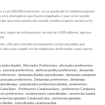
os a casi 300.000 inversores- no se queda ahí. El Gobierno impulsó
do a los ahorradores que fueron engañados o que se les vendió
raje, que está a punto de concluir, tendrá un gasto cercano a los
 será, según las estimaciones, en más de 1.900 millones, algo por
ada.
ones, cifra que coincide precisamente con las plusvalías que
 a cabo para cumplir con las exigencias de Bruselas y que supuso
ectados Bankia
,
Afectados Preferentes
,
afectados preferentes
a
,
asesoría preferentes
,
defensa jurídica preferentes
,
demandar
referentes
,
demandas Bankia subordinadas
,
demandas caixabank
unyacaixa preferentes
,
Demandas preferentes
,
demandas
subordinadas
,
perjudicados preferentes Bankia
,
preferentes
,
 Caixa Banc
,
Preferentes Catalunya Banc
,
preferentes Catalunya
nes preferentes
,
reclamaciones subordinadas
,
sentencias bankia
entencias ganadas CatalunyaCaixa
,
sentencias ganadas
s Bankia
,
subordinadas catalunyacaixa