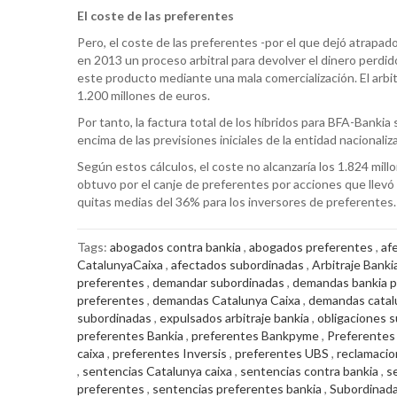
El coste de las preferentes
Pero, el coste de las preferentes -por el que dejó atrapad
en 2013 un proceso arbitral para devolver el dinero perdi
este producto mediante una mala comercialización. El arbit
1.200 millones de euros.
Por tanto, la factura total de los híbridos para BFA-Bankia
encima de las previsiones iniciales de la entidad nacionaliz
Según estos cálculos, el coste no alcanzaría los 1.824 mill
obtuvo por el canje de preferentes por acciones que llevó
quitas medias del 36% para los inversores de preferentes.
Tags:
abogados contra bankia
,
abogados preferentes
,
af
CatalunyaCaixa
,
afectados subordinadas
,
Arbitraje Banki
preferentes
,
demandar subordinadas
,
demandas bankia p
preferentes
,
demandas Catalunya Caixa
,
demandas catal
subordinadas
,
expulsados arbitraje bankia
,
obligaciones 
preferentes Bankia
,
preferentes Bankpyme
,
Preferentes
caixa
,
preferentes Inversis
,
preferentes UBS
,
reclamacio
,
sentencias Catalunya caixa
,
sentencias contra bankia
,
s
preferentes
,
sentencias preferentes bankia
,
Subordinada