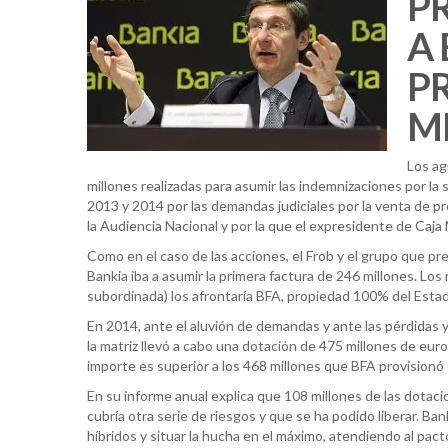
P
A
P
M
Los ag
millones realizadas para asumir las indemnizaciones por la
2013 y 2014 por las demandas judiciales por la venta de p
la Audiencia Nacional y por la que el expresidente de Caja
Como en el caso de las acciones, el Frob y el grupo que pre
Bankia iba a asumir la primera factura de 246 millones. Lo
subordinada) los afrontaría BFA, propiedad 100% del Estad
En 2014, ante el aluvión de demandas y ante las pérdidas y
la matriz llevó a cabo una dotación de 475 millones de euro
importe es superior a los 468 millones que BFA provisionó c
En su informe anual explica que 108 millones de las dotac
cubría otra serie de riesgos y que se ha podido liberar. Ban
híbridos y situar la hucha en el máximo, atendiendo al pacto