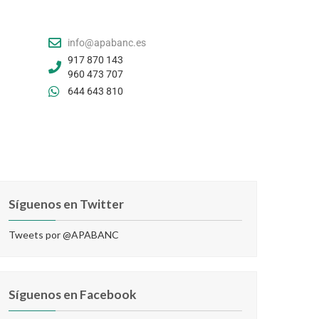
info@apabanc.es
917 870 143
960 473 707
644 643 810
Síguenos en Twitter
Tweets por @APABANC
Síguenos en Facebook