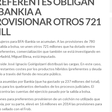
REFERENTES OBLIGAN
 BANKIA A
ROVISIONAR OTROS 721
ILL
ujeros para BFA-Bankia se acumulan. A las provisiones de 780
 salida a bolsa, se unen otros 721 millones que ha dotado entre
referentes, comercialización que también se está investigando en
 Madrid, Miguel Blesa, está imputado.
side José Ignacio Goirigolzarri distribuyó las cargas. En este caso,
s restantes costes por los productos híbridos (preferentes y deuda
o a través del fondo de rescate público.
a asumidas por Bankia (que ha gastado ya 237 millones del total),
s para los quebrantos derivados de los procesos judiciales. El
ontra las cuentas del ejercicio pasado por la salida a bolsa.
iones para preferentes provinieron de un colchón no utilizado que
kia, por su parte, elevó en 16 millones en 2014 las provisiones para
 sellado con el Frob.