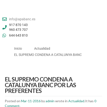
info@apabanc.es
917 870 143
960 473 707
644 643 810
Inicio
Actualidad
EL SUPREMO CONDENA A CATALUNYA BANC
EL SUPREMO CONDENA A
CATALUNYA BANC POR LAS
PREFERENTES
Posted on
Mar-11-2016
by
admin
wrote in
Actualidad
.It has
0
Comment
.