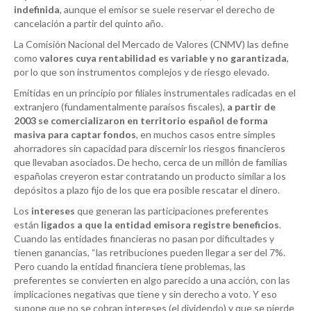
indefinida
, aunque el emisor se suele reservar el derecho de
cancelación a partir del quinto año.
La Comisión Nacional del Mercado de Valores (CNMV) las define
como
valores cuya rentabilidad es variable y no garantizada
,
por lo que son instrumentos complejos y de riesgo elevado.
Emitidas en un principio por filiales instrumentales radicadas en el
extranjero (fundamentalmente paraísos fiscales),
a partir de
2003 se comercializaron en territorio español de forma
masiva para captar fondos
, en muchos casos entre simples
ahorradores sin capacidad para discernir los riesgos financieros
que llevaban asociados. De hecho, cerca de un millón de familias
españolas creyeron estar contratando un producto similar a los
depósitos a plazo fijo de los que era posible rescatar el dinero.
Los
intereses
que generan las participaciones preferentes
están
ligados a que la entidad emisora registre beneficios
.
Cuando las entidades financieras no pasan por dificultades y
tienen ganancias, “las retribuciones pueden llegar a ser del 7%.
Pero cuando la entidad financiera tiene problemas, las
preferentes se convierten en algo parecido a una acción, con las
implicaciones negativas que tiene y sin derecho a voto. Y eso
supone que no se cobran intereses (el dividendo) y que se pierde