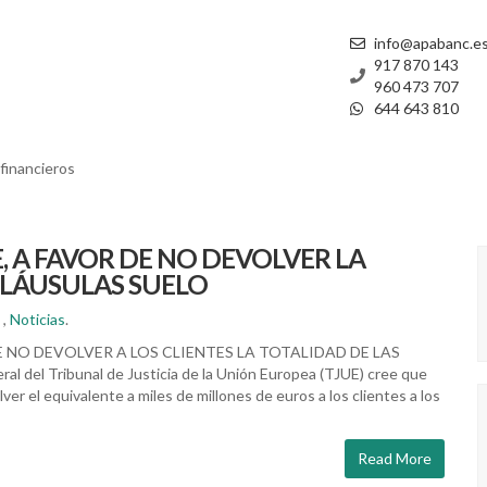
info@apabanc.e
917 870 143
960 473 707
644 643 810
financieros
E, A FAVOR DE NO DEVOLVER LA
CLÁUSULAS SUELO
,
Noticias
.
DE NO DEVOLVER A LOS CLIENTES LA TOTALIDAD DE LAS
del Tribunal de Justicia de la Unión Europea (TJUE) cree que
r el equivalente a miles de millones de euros a los clientes a los
Read More