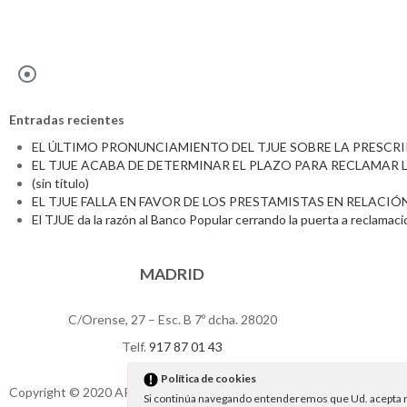
Entradas recientes
EL ÚLTIMO PRONUNCIAMIENTO DEL TJUE SOBRE LA PRESCR
EL TJUE ACABA DE DETERMINAR EL PLAZO PARA RECLAMAR
(sin título)
EL TJUE FALLA EN FAVOR DE LOS PRESTAMISTAS EN RELAC
El TJUE da la razón al Banco Popular cerrando la puerta a reclamac
MADRID
C/Orense, 27 – Esc. B 7º dcha. 28020
Telf.
917 87 01 43
Política de cookies
Copyright © 2020 APABANC All rights reserved I
Política de Privacida
Si continúa navegando entenderemos que Ud. acepta n