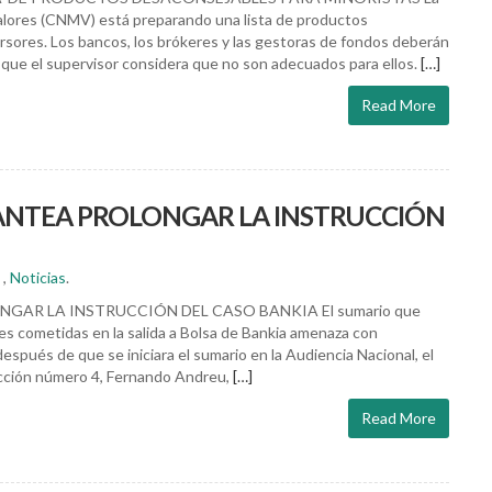
alores (CNMV) está preparando una lista de productos
sores. Los bancos, los brókeres y las gestoras de fondos deberán
e que el supervisor considera que no son adecuados para ellos.
[…]
Read More
ANTEA PROLONGAR LA INSTRUCCIÓN
,
Noticias
.
GAR LA INSTRUCCIÓN DEL CASO BANKIA El sumario que
des cometidas en la salida a Bolsa de Bankia amenaza con
espués de que se iniciara el sumario en la Audiencia Nacional, el
ucción número 4, Fernando Andreu,
[…]
Read More