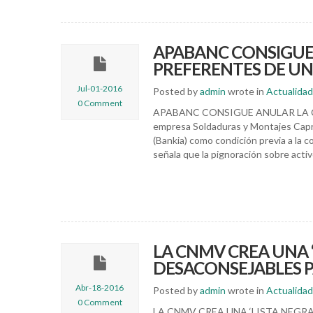
APABANC CONSIGUE
PREFERENTES DE U
Jul-01-2016
Posted by
admin
wrote in
Actualidad
0 Comment
APABANC CONSIGUE ANULAR LA 
empresa Soldaduras y Montajes Capri
(Bankia) como condición previa a la 
señala que la pignoración sobre activ
LA CNMV CREA UNA 
DESACONSEJABLES P
Abr-18-2016
Posted by
admin
wrote in
Actualidad
0 Comment
LA CNMV CREA UNA ‘LISTA NEGR