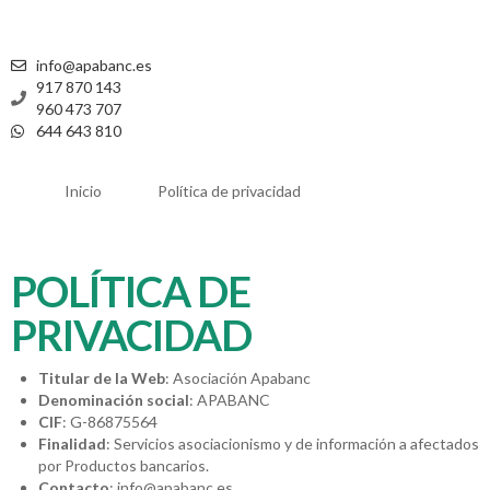
info@apabanc.es
917 870 143
960 473 707
644 643 810
Inicio
Política de privacidad
POLÍTICA DE
PRIVACIDAD
Titular de la Web
: Asociación Apabanc
Denominación social
: APABANC
CIF
: G-86875564
Finalidad
: Servicios asociacionismo y de información a afectados
por Productos bancarios.
Contacto
: info@apabanc.es