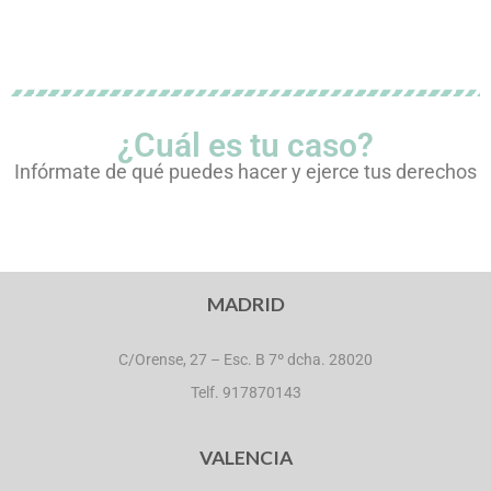
¿Cuál es tu caso?
Infórmate de qué puedes hacer y ejerce tus derechos
MADRID
C/Orense, 27 – Esc. B 7º dcha. 28020
Telf. 917870143
VALENCIA