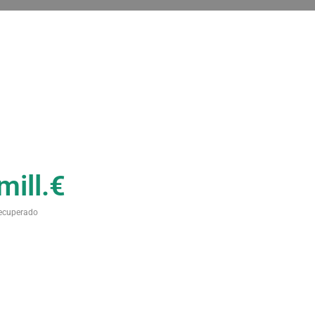
 mill.€
recuperado