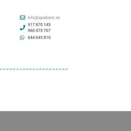
info@apabanc.es
917 870 143
960 473 707
644 643 810