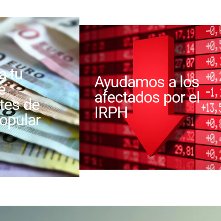
a tu
Ayudamos a los
e
afectados por el
tes de
IRPH
opular