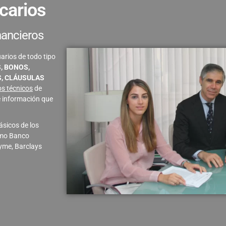
carios
nancieros
rios de todo tipo
, BONOS,
S, CLÁUSULAS
os técnicos
de
 información que
ásicos de los
omo Banco
yme, Barclays