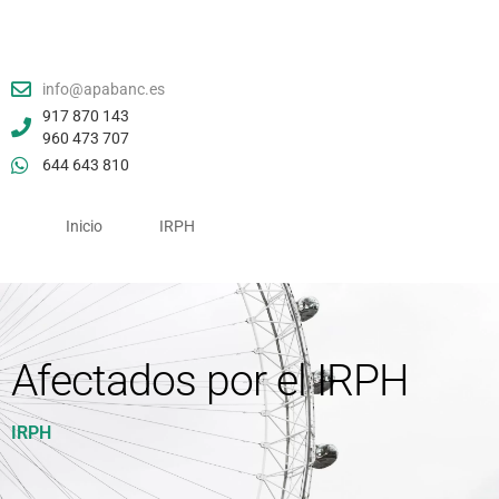
info@apabanc.es
917 870 143
960 473 707
644 643 810
Inicio
IRPH
Afectados por el IRPH
IRPH