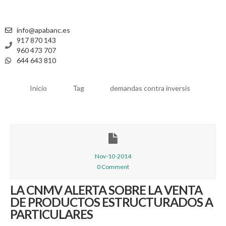
info@apabanc.es
917 870 143
960 473 707
644 643 810
Inicio
Tag
demandas contra inversis
Nov-10-2014
0 Comment
LA CNMV ALERTA SOBRE LA VENTA
DE PRODUCTOS ESTRUCTURADOS A
PARTICULARES