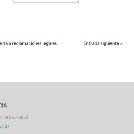
erta a reclamaciones legales
Entrada siguiente »
CIA
3º pta 5. 46002
37 07