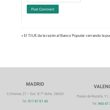
« El TJUE da la razón al Banco Popular cerrando la pu
MADRID
VALEN
C/Orense, 27 – Esc. B 7º dcha. 28020
Paseo de Ruzafa, 11, 
Tel.
917 87 01 43
Tel.
960 47 