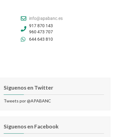
info@apabanc.es
917 870 143
960 473 707
644 643 810
Síguenos en Twitter
Tweets por @APABANC
Síguenos en Facebook