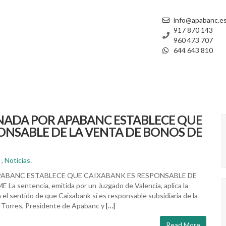
info@apabanc.e
917 870 143
960 473 707
644 643 810
NADA POR APABANC ESTABLECE QUE
ONSABLE DE LA VENTA DE BONOS DE
,
Noticias
.
ABANC ESTABLECE QUE CAIXABANK ES RESPONSABLE DE
sentencia, emitida por un Juzgado de Valencia, aplica la
n el sentido de que Caixabank sí es responsable subsidiaria de la
 Torres, Presidente de Apabanc y
[…]
Read More