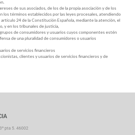
ón.
tereses de sus asociados, de los de la propia asociación y de los
n los términos establecidos por las leyes procesales, atendiendo
el artículo 24 de la Constitución Española, mediante la atención, el
 y en los tribunales de justicia,
los grupos de consumidores y usuarios cuyos componentes estén
fensa de una pluralidad de consumidores o usuarios
arios de servicios financieros
ionistas, clientes y usuarios de servicios financieros y de
CIA
3º pta 5. 46002