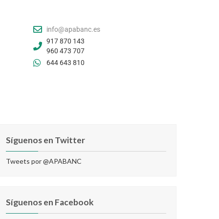
info@apabanc.es
917 870 143
960 473 707
644 643 810
Síguenos en Twitter
Tweets por @APABANC
Síguenos en Facebook