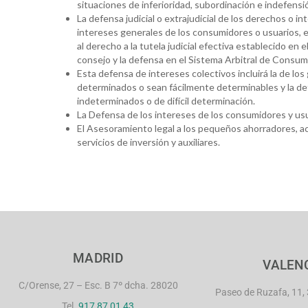
situaciones de inferioridad, subordinación e indefensi
La defensa judicial o extrajudicial de los derechos o in
intereses generales de los consumidores o usuarios, e
al derecho a la tutela judicial efectiva establecido en 
consejo y la defensa en el Sistema Arbitral de Consumo,
Esta defensa de intereses colectivos incluirá la de 
determinados o sean fácilmente determinables y la de
indeterminados o de difícil determinación.
La Defensa de los intereses de los consumidores y usu
El Asesoramiento legal a los pequeños ahorradores, acc
servicios de inversión y auxiliares.
MADRID
VALEN
C/Orense, 27 – Esc. B 7º dcha. 28020
Paseo de Ruzafa, 11, 
Tel.
917 87 01 43