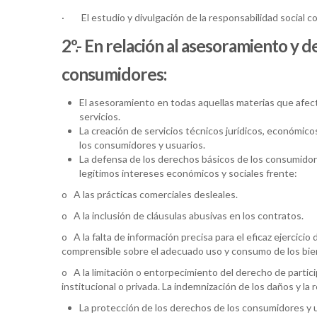
· El estudio y divulgación de la responsabilidad social cor
2º.- En relación al
asesoramiento y de
consumidores:
El asesoramiento en todas aquellas materias que afe
servicios.
La creación de servicios técnicos jurídicos, económico
los consumidores y usuarios.
La defensa de los derechos básicos de los consumidor
legítimos intereses económicos y sociales frente:
o A las prácticas comerciales desleales.
o A la inclusión de cláusulas abusivas en los contratos.
o A la falta de información precisa para el eficaz ejercici
comprensible sobre el adecuado uso y consumo de los bien
o A la limitación o entorpecimiento del derecho de partici
institucional o privada. La indemnización de los daños y la 
La protección de los derechos de los consumidores y 