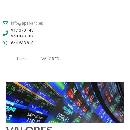
info@apabanc.es
917 870 143
960 473 707
644 643 810
Inicio
VALORES