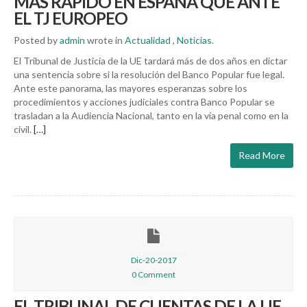
MÁS RÁPIDO EN ESPAÑA QUE ANTE
EL TJ EUROPEO
Posted by
admin
wrote in
Actualidad
,
Noticias
.
El Tribunal de Justicia de la UE tardará más de dos años en dictar
una sentencia sobre si la resolución del Banco Popular fue legal.
Ante este panorama, las mayores esperanzas sobre los
procedimientos y acciones judiciales contra Banco Popular se
trasladan a la Audiencia Nacional, tanto en la vía penal como en la
civil.
[…]
Read More
Dic-20-2017
0 Comment
EL TRIBUNAL DE CUENTAS DE LA UE