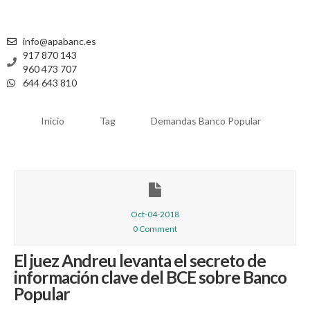
info@apabanc.es
917 870 143
960 473 707
644 643 810
Inicio
Tag
Demandas Banco Popular
Oct-04-2018
0 Comment
El juez Andreu levanta el secreto de
información clave del BCE sobre Banco
Popular