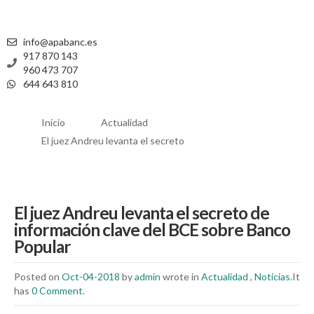
info@apabanc.es
917 870 143
960 473 707
644 643 810
Inicio
Actualidad
El juez Andreu levanta el secreto
El juez Andreu levanta el secreto de
información clave del BCE sobre Banco
Popular
Posted on
Oct-04-2018
by
admin
wrote in
Actualidad
,
Noticias
.It
has
0 Comment
.