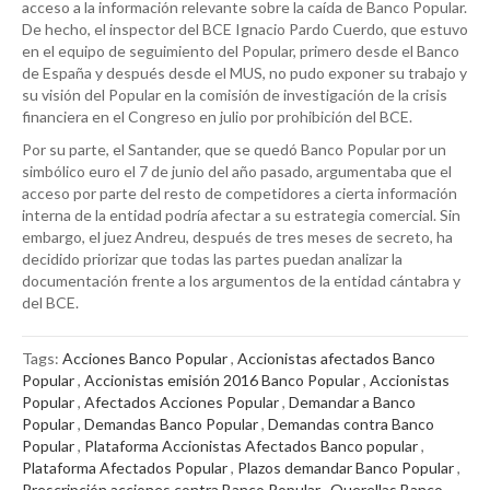
acceso a la información relevante sobre la caída de Banco Popular.
De hecho, el inspector del BCE Ignacio Pardo Cuerdo, que estuvo
en el equipo de seguimiento del Popular, primero desde el Banco
de España y después desde el MUS, no pudo exponer su trabajo y
su visión del Popular en la comisión de investigación de la crisis
financiera en el Congreso en julio por prohibición del BCE.
Por su parte, el Santander, que se quedó Banco Popular por un
simbólico euro el 7 de junio del año pasado, argumentaba que el
acceso por parte del resto de competidores a cierta información
interna de la entidad podría afectar a su estrategia comercial. Sin
embargo, el juez Andreu, después de tres meses de secreto, ha
decidido priorizar que todas las partes puedan analizar la
documentación frente a los argumentos de la entidad cántabra y
del BCE.
Tags:
Acciones Banco Popular
,
Accionistas afectados Banco
Popular
,
Accionistas emisión 2016 Banco Popular
,
Accionistas
Popular
,
Afectados Acciones Popular
,
Demandar a Banco
Popular
,
Demandas Banco Popular
,
Demandas contra Banco
Popular
,
Plataforma Accionistas Afectados Banco popular
,
Plataforma Afectados Popular
,
Plazos demandar Banco Popular
,
Prescripción acciones contra Banco Popular
,
Querellas Banco