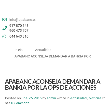
info@apabanc.es
917 870 143
960 473 707
644 643 810
Inicio
Actualidad
APABANC ACONSEJA DEMANDAR A BANKIA POR
APABANC ACONSEJA DEMANDAR A
BANKIA POR LA OPS DE ACCIONES
Posted on
Ene-26-2015
by
admin
wrote in
Actualidad
,
Noticias
.It
has
0 Comment
.