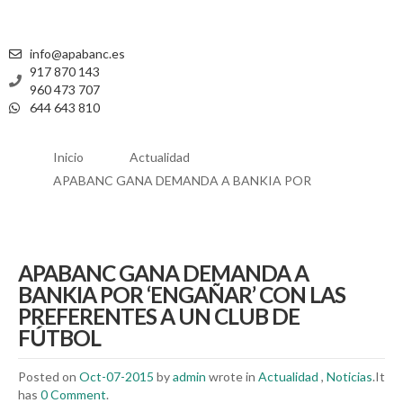
info@apabanc.es
917 870 143
960 473 707
644 643 810
Inicio
Actualidad
APABANC GANA DEMANDA A BANKIA POR
APABANC GANA DEMANDA A
BANKIA POR ‘ENGAÑAR’ CON LAS
PREFERENTES A UN CLUB DE
FÚTBOL
Posted on
Oct-07-2015
by
admin
wrote in
Actualidad
,
Noticias
.It
has
0 Comment
.