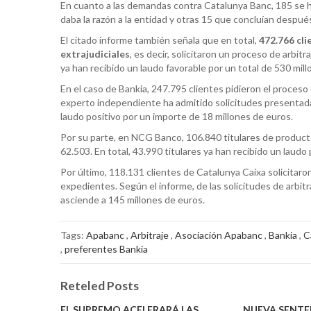
En cuanto a las demandas contra Catalunya Banc, 185 se hab
daba la razón a la entidad y otras 15 que concluían después
El citado informe también señala que en total,
472.766 cl
extrajudiciales
, es decir, solicitaron un proceso de arbit
ya han recibido un laudo favorable por un total de 530 mil
En el caso de Bankia, 247.795 clientes pidieron el proceso 
experto independiente ha admitido solicitudes presentadas 
laudo positivo por un importe de 18 millones de euros.
Por su parte, en NCG Banco, 106.840 titulares de productos
62.503. En total, 43.990 titulares ya han recibido un laudo
Por último, 118.131 clientes de Catalunya Caixa solicitaron
expedientes. Según el informe, de las solicitudes de arbit
asciende a 145 millones de euros.
Tags:
Apabanc
,
Arbitraje
,
Asociación Apabanc
,
Bankia
,
C
,
preferentes Bankia
Reteled Posts
EL SUPREMO ACELERARÁ LAS
NUEVA SENTE