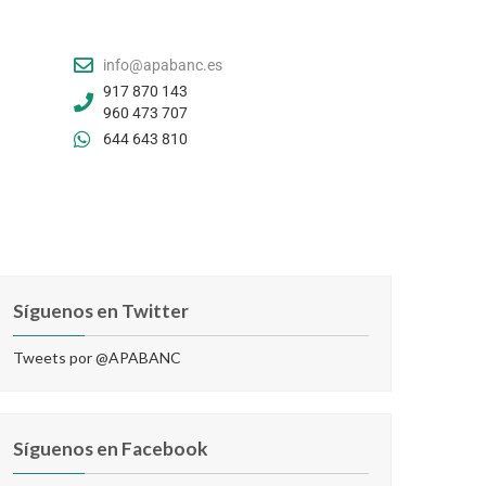
info@apabanc.es
917 870 143
960 473 707
644 643 810
Síguenos en Twitter
Tweets por @APABANC
Síguenos en Facebook