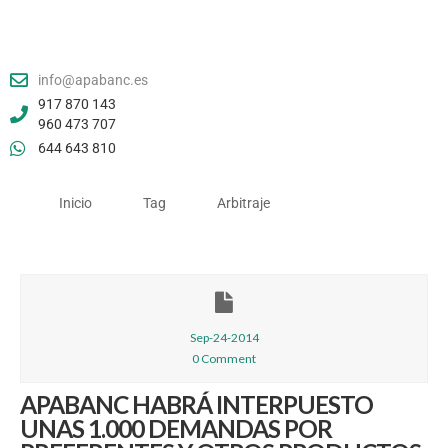
info@apabanc.es
917 870 143
960 473 707
644 643 810
Inicio
Tag
Arbitraje
Sep-24-2014
0 Comment
APABANC HABRÁ INTERPUESTO
UNAS 1.000 DEMANDAS POR