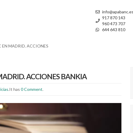
info@apabanc.e
917 870 143
960 473 707
644 643 810
 EN MADRID. ACCIONES
ADRID. ACCIONES BANKIA
icias
.It has
0 Comment
.