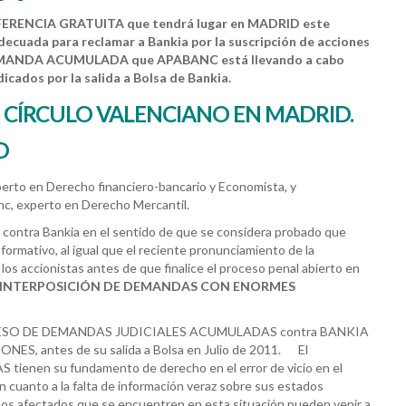
ERENCIA GRATUITA
que tendrá lugar en MADRID este
decuada para reclamar a Bankia por la suscripción de acciones
la DEMANDA ACUMULADA que APABANC está llevando a cabo
icados por la salida a Bolsa de Bankia.
H. CÍRCULO VALENCIANO EN MADRID.
D
erto en Derecho financiero-bancario y Economista, y
nc, experto en Derecho Mercantil.
 contra Bankia en el sentido de que se considera probado que
nformativo, al igual que el reciente pronunciamiento de la
los accionistas antes de que finalice el proceso penal abierto en
A INTERPOSICIÓN DE DEMANDAS CON ENORMES
ROCESO DE DEMANDAS JUDICIALES ACUMULADAS contra BANKIA
, antes de su salida a Bolsa en Julio de 2011. El
nen su fundamento de derecho en el error de vicio en el
 cuanto a la falta de información veraz sobre sus estados
Los afectados que se encuentren en esta situación pueden venir a