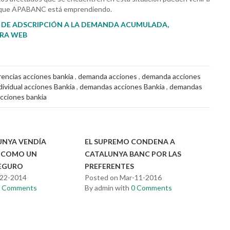
les que APABANC está emprendiendo.
O DE ADSCRIPCIÓN A LA DEMANDA ACUMULADA,
TRA WEB
encias acciones bankia
,
demanda acciones
,
demanda acciones
ividual acciones Bankia
,
demandas acciones Bankia
,
demandas
acciones bankia
UNYA VENDÍA
EL SUPREMO CONDENA A
S COMO UN
CATALUNYA BANC POR LAS
EGURO
PREFERENTES
-22-2014
Posted on Mar-11-2016
0 Comments
By admin with
0 Comments