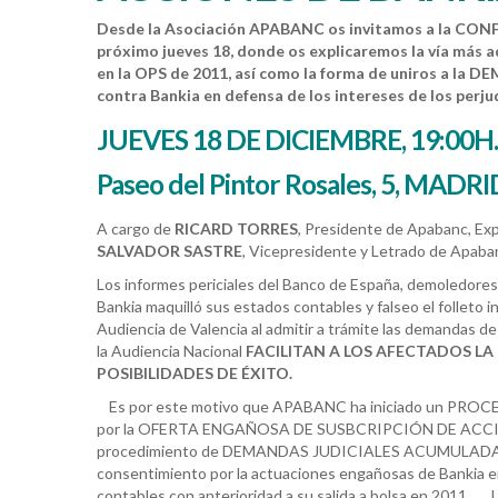
Desde la Asociación APABANC os invitamos a la
CONF
próximo jueves 18, donde os explicaremos la vía más a
en la OPS de 2011, así como la forma de uniros a 
contra Bankia en defensa de los intereses de los perjud
JUEVES 18 DE DICIEMBRE, 19:00
Paseo del Pintor Rosales, 5, MADRI
A cargo de
RICARD TORRES
, Presidente de Apabanc, Exp
SALVADOR SASTRE
, Vicepresidente y Letrado de Apaba
Los informes periciales del Banco de España, demoledores
Bankia maquilló sus estados contables y falseo el folleto i
Audiencia de Valencia al admitir a trámite las demandas de 
la Audiencia Nacional
FACILITAN A LOS AFECTADOS L
POSIBILIDADES DE ÉXITO.
Es por este motivo que APABANC ha iniciado un P
por la OFERTA ENGAÑOSA DE SUSBCRIPCIÓN DE ACCIONES
procedimiento de DEMANDAS JUDICIALES ACUMULADAS tie
consentimiento por la actuaciones engañosas de Bankia en
contables con anterioridad a su salida a bolsa en 2011. 