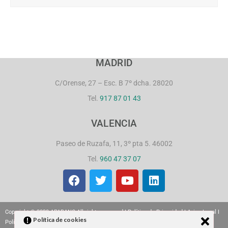
MADRID
C/Orense, 27 – Esc. B 7º dcha. 28020
Tel.
917 87 01 43
VALENCIA
Paseo de Ruzafa, 11, 3º pta 5. 46002
Tel.
960 47 37 07
Copyright © 2020 APABANC All rights reserved I
Política de Privacidad
I
Aviso Legal
I
Política de cookies
Política de cookies
|
Sitemap