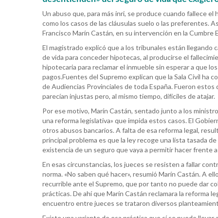
Un abuso que, para más inri, se produce cuando fallece e
como los casos de las cláusulas suelo o las preferentes. Así
Francisco Marín Castán, en su intervención en la Cumbre E
El magistrado explicó que a los tribunales están llegando 
de vida para conceder hipotecas, al producirse el fallecim
hipotecaria para reclamar el inmueble sin esperar a que l
pagos.Fuentes del Supremo explican que la Sala Civil ha 
de Audiencias Provinciales de toda España. Fueron estos 
parecían injustas pero, al mismo tiempo, difíciles de atajar.
Por ese motivo, Marín Castán, sentado junto a los ministr
una reforma legislativa» que impida estos casos. El Gobie
otros abusos bancarios. A falta de esa reforma legal, resulta 
principal problema es que la ley recoge una lista tasada de
existencia de un seguro que vaya a permitir hacer frente a 
En esas circunstancias, los jueces se resisten a fallar cont
norma. «No saben qué hacer», resumió Marín Castán. A ell
recurrible ante el Supremo, que por tanto no puede dar co
prácticas. De ahí que Marín Castán reclamara la reforma lega
encuentro entre jueces se trataron diversos planteamientos
Existe una variante de esa práctica que sí se puede llevar a