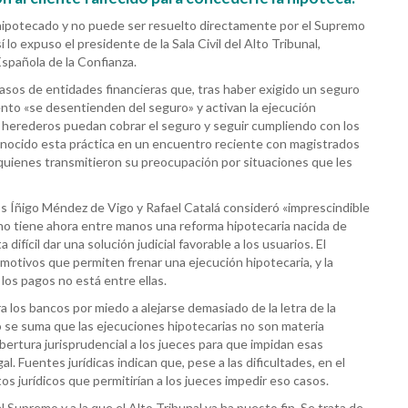
l hipotecado y no puede ser resuelto directamente por el Supremo
 lo expuso el presidente de la Sala Civil del Alto Tribunal,
spañola de la Confianza.
casos de entidades financieras que, tras haber exigido un seguro
iento «se desentienden del seguro» y activan la ejecución
os herederos puedan cobrar el seguro y seguir cumpliendo con los
conocido esta práctica en un encuentro reciente con magistrados
quienes transmitieron su preocupación por situaciones que les
os Íñigo Méndez de Vigo y Rafael Catalá consideró «imprescindible
rno tiene ahora entre manos una reforma hipotecaria nacida de
difícil dar una solución judicial favorable a los usuarios. El
 motivos que permiten frenar una ejecución hipotecaria, y la
los pagos no está entre ellas.
ra los bancos por miedo a alejarse demasiado de la letra de la
o se suma que las ejecuciones hipotecarias no son materia
bertura jurisprudencial a los jueces para que impidan esas
l. Fuentes jurídicas indican que, pese a las dificultades, en el
 jurídicos que permitirían a los jueces impedir eso casos.
l Supremo y a la que el Alto Tribunal ya ha puesto fin. Se trata de