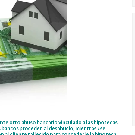
te otro abuso bancario vinculado a las hipotecas.
s bancos proceden al desahucio, mientras «se
 al cliente fallecido para concederle la hipoteca.