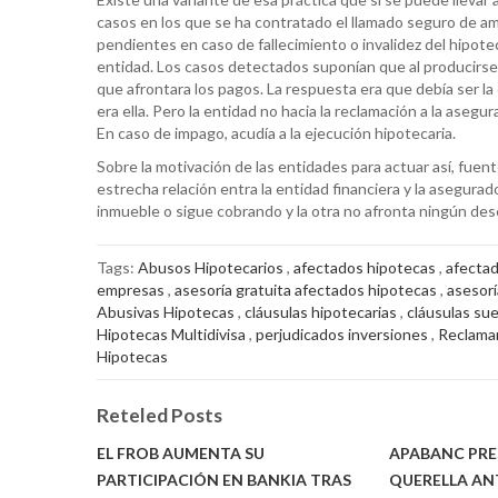
casos en los que se ha contratado el llamado seguro de amo
pendientes en caso de fallecimiento o invalidez del hipotec
entidad. Los casos detectados suponían que al producirse el
que afrontara los pagos. La respuesta era que debía ser la 
era ella. Pero la entidad no hacia la reclamación a la asegu
En caso de impago, acudía a la ejecución hipotecaria.
Sobre la motivación de las entidades para actuar así, fue
estrecha relación entra la entidad financiera y la asegura
inmueble o sigue cobrando y la otra no afronta ningún de
Tags:
Abusos Hipotecarios
,
afectados hipotecas
,
afectad
empresas
,
asesoría gratuita afectados hipotecas
,
asesorí
Abusivas Hipotecas
,
cláusulas hipotecarias
,
cláusulas sue
Hipotecas Multidivisa
,
perjudicados inversiones
,
Reclamar
Hipotecas
Reteled Posts
EL FROB AUMENTA SU
APABANC PRE
PARTICIPACIÓN EN BANKIA TRAS
QUERELLA AN