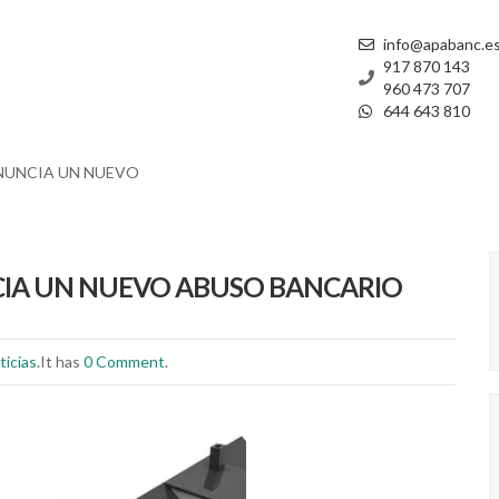
info@apabanc.e
917 870 143
960 473 707
644 643 810
NUNCIA UN NUEVO
IA UN NUEVO ABUSO BANCARIO
ticias
.It has
0 Comment
.