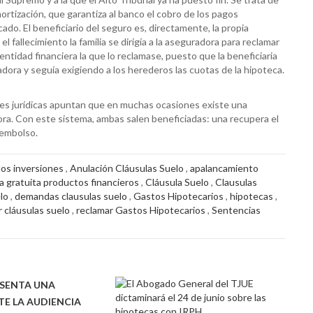
rtización, que garantiza al banco el cobro de los pagos
ado. El beneficiario del seguro es, directamente, la propia
 fallecimiento la familia se dirigía a la aseguradora para reclamar
entidad financiera la que lo reclamase, puesto que la beneficiaria
radora y seguía exigiendo a los herederos las cuotas de la hipoteca.
ntes jurídicas apuntan que en muchas ocasiones existe una
dora. Con este sistema, ambas salen beneficiadas: una recupera el
sembolso.
os inversiones
,
Anulación Cláusulas Suelo
,
apalancamiento
a gratuita productos financieros
,
Cláusula Suelo
,
Clausulas
lo
,
demandas clausulas suelo
,
Gastos Hipotecarios
,
hipotecas
,
 cláusulas suelo
,
reclamar Gastos Hipotecarios
,
Sentencias
SENTA UNA
TE LA AUDIENCIA