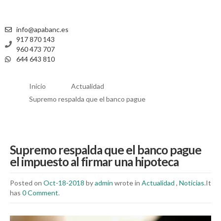
info@apabanc.es
917 870 143
960 473 707
644 643 810
Inicio
Actualidad
Supremo respalda que el banco pague
Supremo respalda que el banco pague
el impuesto al firmar una hipoteca
Posted on
Oct-18-2018
by
admin
wrote in
Actualidad
,
Noticias
.It
has
0 Comment
.