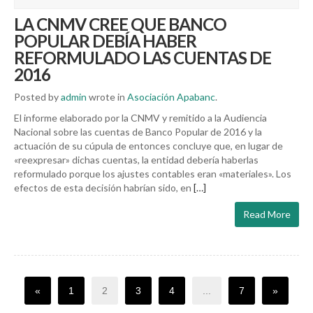
LA CNMV CREE QUE BANCO
POPULAR DEBÍA HABER
REFORMULADO LAS CUENTAS DE
2016
Posted by
admin
wrote in
Asociación Apabanc
.
El informe elaborado por la CNMV y remitido a la Audiencia
Nacional sobre las cuentas de Banco Popular de 2016 y la
actuación de su cúpula de entonces concluye que, en lugar de
«reexpresar» dichas cuentas, la entidad debería haberlas
reformulado porque los ajustes contables eran «materiales». Los
efectos de esta decisión habrían sido, en
[…]
Read More
«
1
2
3
4
...
7
»