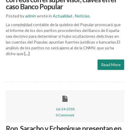
caso Banco Popular
Posted by
admin
wrote in
Actualidad
,
Noticias
.
La complejidad contable de la quiebra del Popular provocará que
el informe de los dos peritos procedentes del Banco de España
sea decisivo para determinar si hubo ocultaciones delictivas en
las cuentas del Popular, apuntan fuentes jurídicas y bancarias.El
análisis de los peritos no será ajeno al de la CNMV, que ya ha
dicho que
[…]
Read More
Jul-24-2018
0 Comment
Ron, Saracho y Echenique presentan en