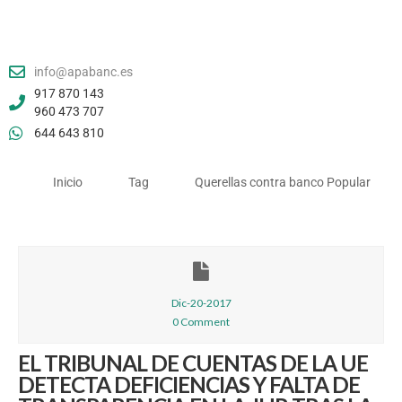
info@apabanc.es
917 870 143
960 473 707
644 643 810
Inicio
Tag
Querellas contra banco Popular
Dic-20-2017
0 Comment
EL TRIBUNAL DE CUENTAS DE LA UE
DETECTA DEFICIENCIAS Y FALTA DE