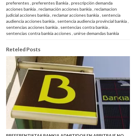
preferentes
,
preferentes Bankia
,
prescripción demanda
acciones bankia
,
reclamación acciones bankia
,
reclamacion
judicial acciones bankia
,
reclamar acciones bankia
,
sentencia
audiencia acciones bankia
,
sentencia audiencia provincial bankia
,
sentencias acciones bankia
,
sentencias contra bankia
,
sentencias contra bankia acciones
,
unirse demandas bankia
Reteled Posts
PREFERENTISTAS BANKIA ADMITIDOS EN ARBITRAJE NO