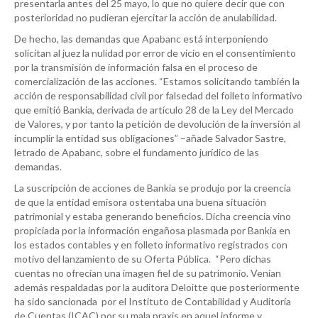
presentarla antes del 25 mayo, lo que no quiere decir que con
posterioridad no pudieran ejercitar la acción de anulabilidad.
De hecho, las demandas que Apabanc está interponiendo
solicitan al juez la nulidad por error de vicio en el consentimiento
por
la transmisión de información falsa en el proceso de
comercialización de las acciones. “Estamos solicitando también la
acción de responsabilidad civil por falsedad del folleto informativo
que emitió Bankia, derivada de artículo 28 de la Ley del Mercado
de Valores, y por tanto la petición de devolución de la inversión al
incumplir la entidad sus obligaciones” –añade Salvador Sastre,
letrado de Apabanc, sobre el fundamento jurídico de las
demandas.
La suscripción de acciones de Bankia se produjo por la creencia
de que la entidad emisora ostentaba una buena situación
patrimonial y estaba generando beneficios. Dicha creencia vino
propiciada por la información engañosa plasmada por Bankia en
los estados contables y en folleto informativo registrados con
motivo del lanzamiento de su Oferta Pública. “Pero dichas
cuentas no ofrecían una imagen fiel de su patrimonio. Venían
además respaldadas por la auditora Deloitte que posteriormente
ha sido sancionada por el Instituto de Contabilidad y Auditoría
de Cuentas (ICAC) por su mala praxis en aquel informe y