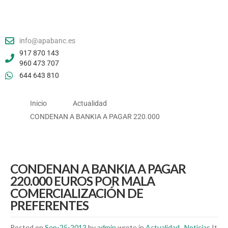
info@apabanc.es
917 870 143
960 473 707
644 643 810
Inicio
Actualidad
CONDENAN A BANKIA A PAGAR 220.000
CONDENAN A BANKIA A PAGAR
220.000 EUROS POR MALA
COMERCIALIZACIÓN DE
PREFERENTES
Posted on
Sep-25-2013
by
admin
wrote in
Actualidad
,
Noticias
.It