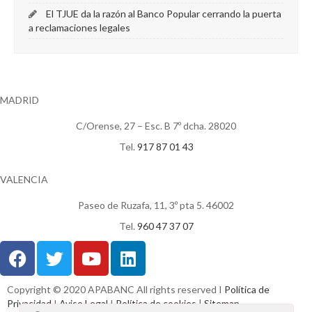
El TJUE da la razón al Banco Popular cerrando la puerta
a reclamaciones legales
MADRID
C/Orense, 27 – Esc. B 7º dcha. 28020
Tel.
917 87 01 43
VALENCIA
Paseo de Ruzafa, 11, 3º pta 5. 46002
Tel.
960 47 37 07
Copyright © 2020 APABANC All rights reserved I
Política de
Privacidad
I
Aviso Legal
I
Política de cookies
|
Sitemap