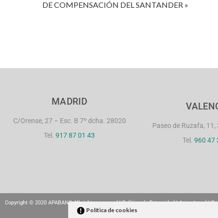
DE COMPENSACIÓN DEL SANTANDER »
MADRID
VALEN
C/Orense, 27 – Esc. B 7º dcha. 28020
Paseo de Ruzafa, 11, 
Tel.
917 87 01 43
Tel.
960 47 
Copyright © 2020 APABANC All rights reserved I
Política de Privacidad
I
Aviso Legal
I
Po
Política de cookies