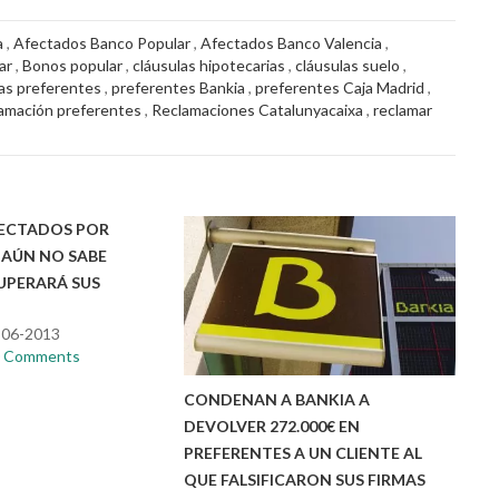
a
,
Afectados Banco Popular
,
Afectados Banco Valencia
,
ar
,
Bonos popular
,
cláusulas hipotecarias
,
cláusulas suelo
,
s preferentes
,
preferentes Bankia
,
preferentes Caja Madrid
,
lamación preferentes
,
Reclamaciones Catalunyacaixa
,
reclamar
FECTADOS POR
 AÚN NO SABE
UPERARÁ SUS
-06-2013
0 Comments
CONDENAN A BANKIA A
DEVOLVER 272.000€ EN
PREFERENTES A UN CLIENTE AL
QUE FALSIFICARON SUS FIRMAS