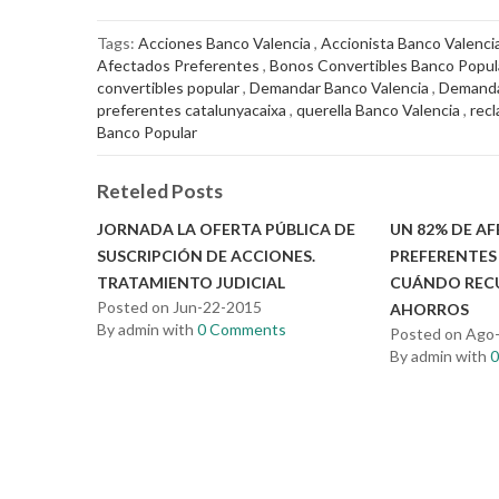
Tags:
Acciones Banco Valencia
,
Accionista Banco Valenci
Afectados Preferentes
,
Bonos Convertibles Banco Popul
convertibles popular
,
Demandar Banco Valencia
,
Demanda
preferentes catalunyacaixa
,
querella Banco Valencia
,
rec
Banco Popular
Reteled Posts
JORNADA LA OFERTA PÚBLICA DE
UN 82% DE A
SUSCRIPCIÓN DE ACCIONES.
PREFERENTES
TRATAMIENTO JUDICIAL
CUÁNDO REC
Posted on Jun-22-2015
AHORROS
By admin with
0 Comments
Posted on Ago
By admin with