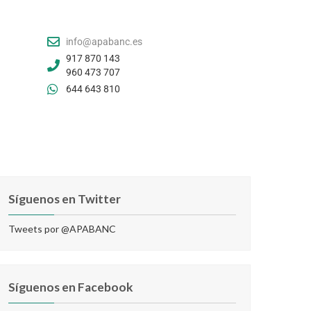
info@apabanc.es
917 870 143
960 473 707
644 643 810
Síguenos en Twitter
Tweets por @APABANC
Síguenos en Facebook