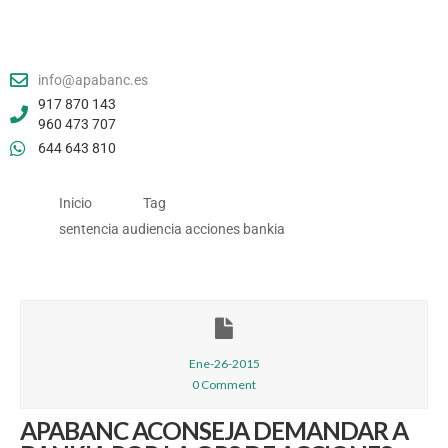
info@apabanc.es
917 870 143
960 473 707
644 643 810
Inicio
Tag
sentencia audiencia acciones bankia
Ene-26-2015
0 Comment
APABANC ACONSEJA DEMANDAR A