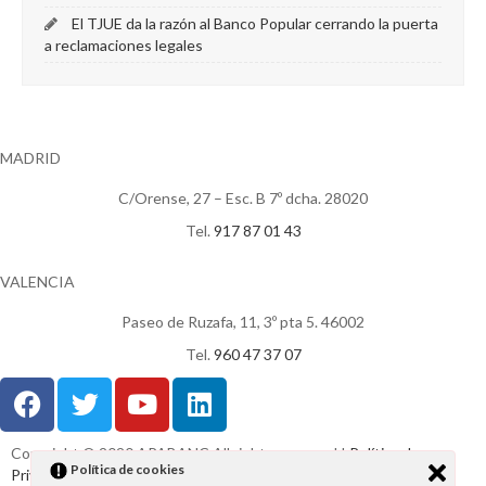
El TJUE da la razón al Banco Popular cerrando la puerta
a reclamaciones legales
MADRID
C/Orense, 27 – Esc. B 7º dcha. 28020
Tel.
917 87 01 43
VALENCIA
Paseo de Ruzafa, 11, 3º pta 5. 46002
Tel.
960 47 37 07
Copyright © 2020 APABANC All rights reserved I
Política de
Política de cookies
Privacidad
I
Aviso Legal
I
Política de cookies
|
Sitemap