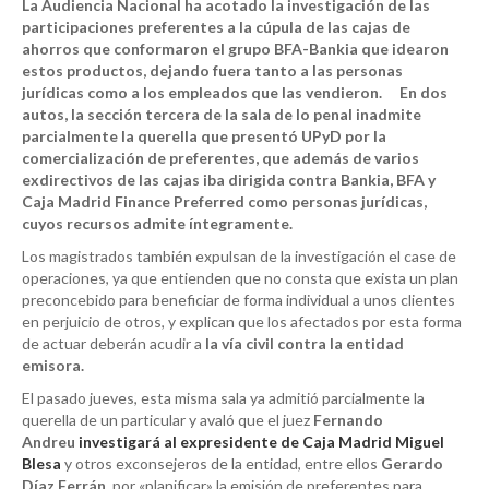
La Audiencia Nacional ha acotado la investigación de las
participaciones preferentes a la cúpula de las cajas de
ahorros que conformaron el grupo BFA-Bankia que idearon
estos productos, dejando fuera tanto a las personas
jurídicas como a los empleados que las vendieron. En dos
autos, la sección tercera de la sala de lo penal inadmite
parcialmente la querella que presentó UPyD por la
comercialización de preferentes, que además de varios
exdirectivos de las cajas iba dirigida contra Bankia, BFA y
Caja Madrid Finance Preferred como personas jurídicas,
cuyos recursos admite íntegramente.
Los magistrados también expulsan de la investigación el case de
operaciones, ya que entienden que no consta que exista un plan
preconcebido para beneficiar de forma individual a unos clientes
en perjuicio de otros, y explican que los afectados por esta forma
de actuar deberán acudir a
la vía civil contra la entidad
emisora.
El pasado jueves, esta misma sala ya admitió parcialmente la
querella de un particular y avaló que el juez
Fernando
Andreu
investigará al expresidente de Caja Madrid Miguel
Blesa
y otros exconsejeros de la entidad, entre ellos
Gerardo
Díaz Ferrán
, por «planificar» la emisión de preferentes para