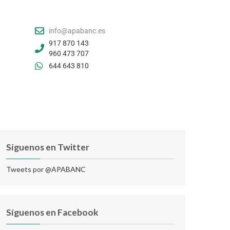
info@apabanc.es
917 870 143
960 473 707
644 643 810
Síguenos en Twitter
Tweets por @APABANC
Síguenos en Facebook