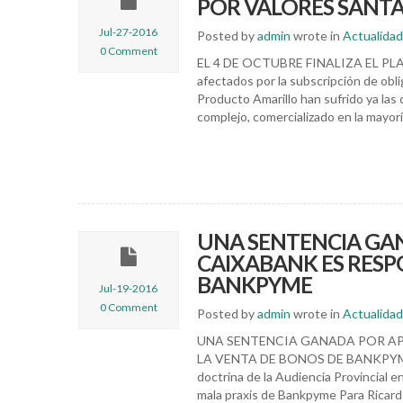
POR VALORES SANT
Jul-27-2016
Posted by
admin
wrote in
Actualidad
0 Comment
EL 4 DE OCTUBRE FINALIZA EL P
afectados por la subscripción de ob
Producto Amarillo han sufrido ya las
complejo, comercializado en la mayor
UNA SENTENCIA GA
CAIXABANK ES RESP
BANKPYME
Jul-19-2016
0 Comment
Posted by
admin
wrote in
Actualidad
UNA SENTENCIA GANADA POR AP
LA VENTA DE BONOS DE BANKPYME La 
doctrina de la Audiencia Provincial e
mala praxis de Bankpyme Para Ricard