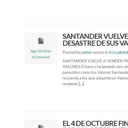
SANTANDER VUELVE
DESASTRE DE SUS V
Ago-30-2016
Posted by
admin
wrote in
Actualidad
0 Comment
SANTANDER VUELVE A VENDER P
VALORES El banco ha lanzado dos em
parecidos como los Valores Santand
recuerda a los que adquirieron Valor
reclamar
[…]
EL 4 DE OCTUBRE FI