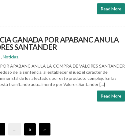
Read More
CIA GANADA POR APABANC ANULA
ORES SANTANDER
,
Noticias
.
POR APABANC ANULA LA COMPRA DE VALORES SANTANDER
doso de la sentencia, al establecer el juez el carácter de
 minorista’ de los afectados por este producto complejo En las
stá tramitando actualmente por Valores Santander
[…]
Read More
3
...
5
»