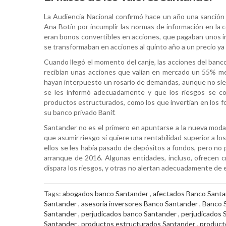
La Audiencia Nacional confirmó hace un año una sanción 
Ana Botín por incumplir las normas de información en la 
eran bonos convertibles en acciones, que pagaban unos in
se transformaban en acciones al quinto año a un precio ya 
Cuando llegó el momento del canje, las acciones del banco
recibían unas acciones que valían en mercado un 55% me
hayan interpuesto un rosario de demandas, aunque no si
se les informó adecuadamente y que los riesgos se co
productos estructurados, como los que invertían en los
su banco privado Banif.
Santander no es el primero en apuntarse a la nueva moda 
que asumir riesgo si quiere una rentabilidad superior a l
ellos se les había pasado de depósitos a fondos, pero no p
arranque de 2016. Algunas entidades, incluso, ofrecen c
dispara los riesgos, y otras no alertan adecuadamente de e
Tags:
abogados banco Santander
,
afectados Banco Sant
Santander
,
asesoría inversores Banco Santander
,
Banco 
Santander
,
perjudicados banco Santander
,
perjudicados 
Santander
,
productos estructurados Santander
,
product