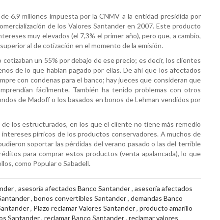
de 6,9 millones impuesta por la CNMV a la entidad presidida por
comercialización de los Valores Santander en 2007. Este producto
tereses muy elevados (el 7,3% el primer año), pero que, a cambio,
superior al de cotización en el momento de la emisión.
 cotizaban un 55% por debajo de ese precio; es decir, los clientes
nos de lo que habían pagado por ellas. De ahí que los afectados
empre con condenas para el banco; hay jueces que consideran que
mprendían fácilmente. También ha tenido problemas con otros
 fondos de Madoff o los basados en bonos de Lehman vendidos por
de los estructurados, en los que el cliente no tiene más remedio
os intereses pírricos de los productos conservadores. A muchos de
udieron soportar las pérdidas del verano pasado o las del terrible
réditos para comprar estos productos (venta apalancada), lo que
llos, como Popular o Sabadell.
ander
,
asesoría afectados Banco Santander
,
asesoría afectados
Santander
,
bonos convertibles Santander
,
demandas Banco
Santander
,
Plazo reclamar Valores Santander
,
producto amarillo
os Santander
,
reclamar Banco Santander
,
reclamar valores