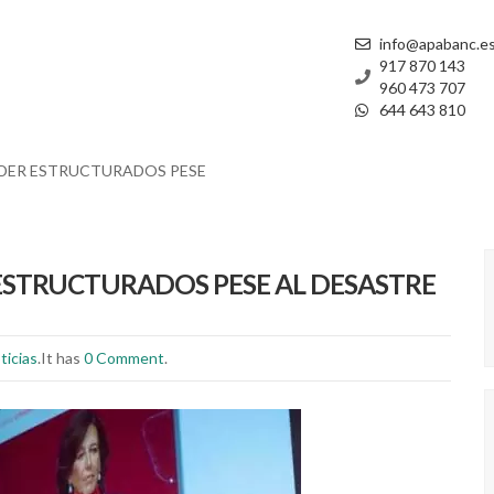
info@apabanc.e
917 870 143
960 473 707
644 643 810
NDER ESTRUCTURADOS PESE
ESTRUCTURADOS PESE AL DESASTRE
ticias
.It has
0 Comment
.