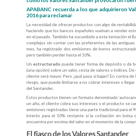
como los Valores Santander provocaron fuerte
APABANC recuerda a los que adquirieron Val
2016 para reclamar
La necesidad de ofrecer productos con algo de rentabilid
haciendo que los bancos españoles vuelvan a vender estr
en el pasado. También ha sucumbido a esta tentación el B
complejos sin contar con las preferentes de las antiguas
mes, ha registrado dos emisiones de bonos estructura
pero también perder hasta el 10%.
Un
estructurado
puede tener forma de depósito o de bo
(una opción) sobre un valor, cesta de valores o índices. De 
cliente será mayor. Pero ¿qué pasa si bajan? En contra de l
riesgo, que puede limitarse a no cobrar intereses o llegar 
del Santander.
Estos productos tienen un formato denominado ‘autocancela
un año, el cliente cobra sus intereses y el producto se ca
emisiones registradas tiene una parte tradicional para el 
interés para el 10% restante si la cotización en bolsa
encuentra por encima del valor en el momento de la compr
El fiasco de los Valores Santander