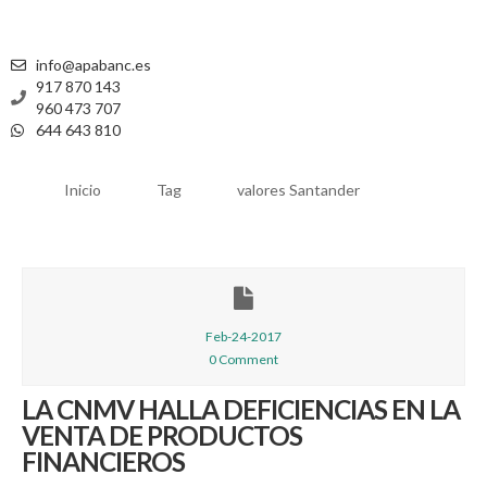
info@apabanc.es
917 870 143
960 473 707
644 643 810
Inicio
Tag
valores Santander
Feb-24-2017
0 Comment
LA CNMV HALLA DEFICIENCIAS EN LA
VENTA DE PRODUCTOS
FINANCIEROS