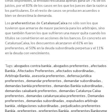
cifras disponibles, la entidad rescatada apenas gana un 7% de los
juicios, por el 83% de los casos en los que los jueces dan la razón a
los particulares. En el resto de casos se producen acuerdos o
bien se desestima la demanda.
Los
preferentistas
de
CatalunyaCaixa
no sólo son los que
tuvieron que armarse de mayor paciencia para los arbitrajes, sino
que también fueron los que sufrieron una mayor quita cuando los
títulos se convirtieron en acciones de los bancos. En concreto en
CatalunyaCaixa, los descuentos alcanzaron el 61% en las
preferentes, el 50% en la deuda subordinada perpetua y el 11%
en la deuda con vencimiento.
Tags:
abogados contra bankia
,
abogados preferentes
,
afectados
Bankia
,
Afectados Preferentes
,
afectados subordinadas
,
Arbitraje Bankia
,
asesoría preferentes
,
defensa jurídica
preferentes
,
demandar preferentes
,
demandar subordinadas
,
demandas bankia preferentes
,
demandas Bankia subordinadas
,
demandas caixabank preferentes
,
demandas Catalunya Caixa
preferentes
,
demandas catalunyacaixa preferentes
,
Demandas
preferentes
,
demandas subordinadas
,
expulsados arbitraje
bankia
,
obligaciones subordinadas
,
perjudicados preferentes
Bankia
,
preferentes
,
preferentes Bankia
,
preferentes Bankpyme