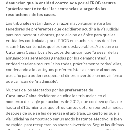
denuncian que la entidad controlada por el FROB recurre
“prácticamente todas” las sentencias, alargando las
resoluciones de los casos.
Los tribunales están dando la razón mayoritariamente a los
tenedores de preferentes que decidieron acudir a la vía judicial
para recuperar sus ahorros, pero ello no es óbice para que las
entidades controladas por el FROB en muchos casos decidan
recurrir las sentencias que les son desfavorables. Así ocurre en
CatalunyaCaixa
. Los afectados denuncian que “a pesar de las
abrumadoras sentencias ganadas por los demandantes”, la
entidad catalana recurre “sino todas, prácticamente todas” ellas,
condenando a los antiguos preferentistas a esperar al menos
otro año para poder recuperar el dinero invertido, un movimiento
que califican de “inadmisible”.
Muchos de los afectados por las
preferentes
de
CatalunyaCaixa
decidieron acudir a los tribunales en el
momento del canje por acciones de 2012, que conllevó quitas de
hasta el 61%, mientras que otros tantos optaron por esta medida
después de que se les denegase el arbitraje. Lo cierto es que la
vía judicial ha demostrado ser un modo bastante efectivo, si bien
no rápido, para recuperar los ahorros invertidos. Según las últimas