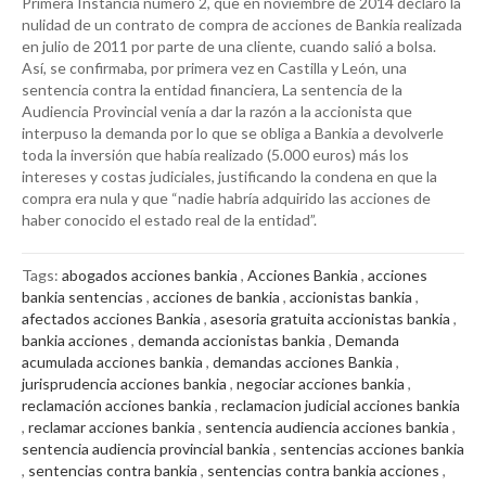
Primera Instancia número 2, que en noviembre de 2014 declaró la
nulidad de un contrato de compra de acciones de Bankia realizada
en julio de 2011 por parte de una cliente, cuando salió a bolsa.
Así, se confirmaba, por primera vez en Castilla y León, una
sentencia contra la entidad financiera, La sentencia de la
Audiencia Provincial venía a dar la razón a la accionista que
interpuso la demanda por lo que se obliga a Bankia a devolverle
toda la inversión que había realizado (5.000 euros) más los
intereses y costas judiciales, justificando la condena en que la
compra era nula y que “nadie habría adquirido las acciones de
haber conocido el estado real de la entidad”.
Tags:
abogados acciones bankia
,
Acciones Bankia
,
acciones
bankia sentencias
,
acciones de bankia
,
accionistas bankia
,
afectados acciones Bankia
,
asesoria gratuita accionistas bankia
,
bankia acciones
,
demanda accionistas bankia
,
Demanda
acumulada acciones bankia
,
demandas acciones Bankia
,
jurisprudencia acciones bankia
,
negociar acciones bankia
,
reclamación acciones bankia
,
reclamacion judicial acciones bankia
,
reclamar acciones bankia
,
sentencia audiencia acciones bankia
,
sentencia audiencia provincial bankia
,
sentencias acciones bankia
,
sentencias contra bankia
,
sentencias contra bankia acciones
,