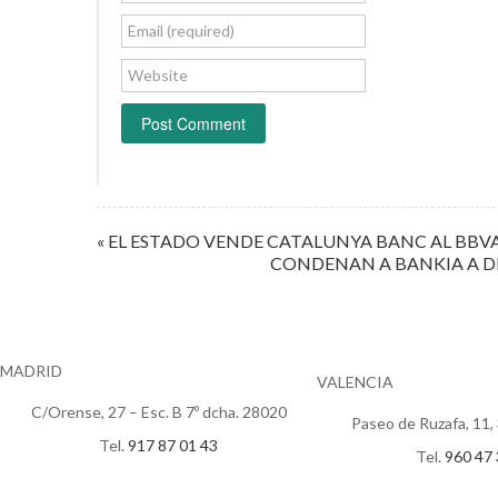
Email (required)
Website
« EL ESTADO VENDE CATALUNYA BANC AL BBV
CONDENAN A BANKIA A DE
MADRID
VALENCIA
C/Orense, 27 – Esc. B 7º dcha. 28020
Paseo de Ruzafa, 11, 
Tel.
917 87 01 43
Tel.
960 47 