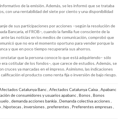
 informativo de la emisión. Además, se les informó que se trataba
s, con una rentabilidad del siete por ciento y una disponibilidad
canje de sus participaciones por acciones –según la resolución de
da Bancaria, el FROB–, cuando la familia fue consciente de la
na ante las noticias en los medios de comunicación, comprobó que
e comunicó que no era el momento oportuno para vender porque la
unca y que en poco tiempo recuperaría sus ahorros.
a constatar que la persona conoce lo que está adquiriendo– sólo
 era cotitular de los fondos–, que carece de estudios. Además, se
n cruces ya marcadas en el impreso. Asimismo, las indicaciones
calificación el producto como renta fija o inversión de bajo riesgo.
Afectados Catalunya Banc
,
Afectados Catalunya Caixa
,
Apabanc
iación de consumidores y usuarios apabanc
,
Bonos
,
Bonos
suelo
,
demanda acciones bankia
,
Demanda colectiva acciones
,
o
,
hipotecas
,
inversiones
,
preferentes
,
Preferentes empresas
,