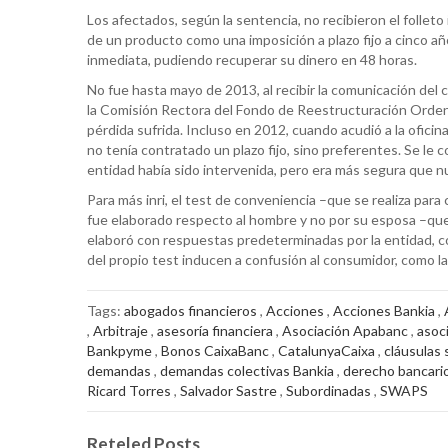
Los afectados, según la sentencia, no recibieron el folleto
de un producto como una imposición a plazo fijo a cinco año
inmediata, pudiendo recuperar su dinero en 48 horas.
No fue hasta mayo de 2013, al recibir la comunicación del 
la Comisión Rectora del Fondo de Reestructuración Ordena
pérdida sufrida. Incluso en 2012, cuando acudió a la ofici
no tenía contratado un plazo fijo, sino preferentes. Se l
entidad había sido intervenida, pero era más segura que n
Para más inri, el test de conveniencia –que se realiza par
fue elaborado respecto al hombre y no por su esposa –que
elaboró con respuestas predeterminadas por la entidad, co
del propio test inducen a confusión al consumidor, como la 
Tags:
abogados financieros
,
Acciones
,
Acciones Bankia
,
,
Arbitraje
,
asesoría financiera
,
Asociación Apabanc
,
asoc
Bankpyme
,
Bonos CaixaBanc
,
CatalunyaCaixa
,
cláusulas 
demandas
,
demandas colectivas Bankia
,
derecho bancari
Ricard Torres
,
Salvador Sastre
,
Subordinadas
,
SWAPS
Reteled Posts