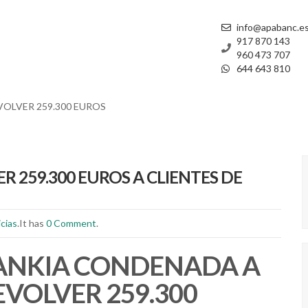
info@apabanc.e
917 870 143
960 473 707
644 643 810
OLVER 259.300 EUROS
 259.300 EUROS A CLIENTES DE
cias
.It has
0 Comment
.
ANKIA CONDENADA A
VOLVER 259.300