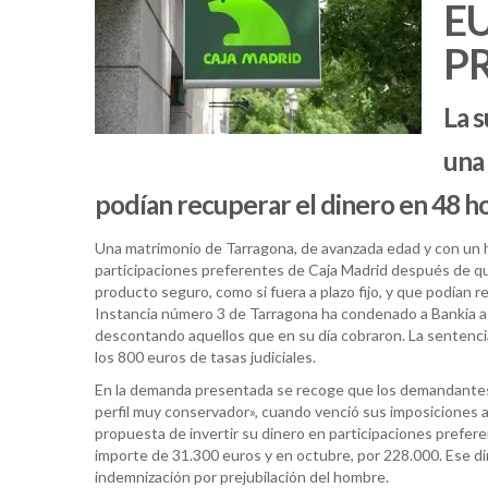
EU
P
La s
una 
podían recuperar el dinero en 48 h
Una matrimonio de Tarragona, de avanzada edad y con un h
participaciones preferentes de Caja Madrid después de que 
producto seguro, como si fuera a plazo fijo, y que podían r
Instancia número 3 de Tarragona ha condenado a Bankia a de
descontando aquellos que en su día cobraron. La sentencia 
los 800 euros de tasas judiciales.
En la demanda presentada se recoge que los demandantes «
perfil muy conservador», cuando venció sus imposiciones a 
propuesta de invertir su dinero en participaciones prefere
importe de 31.300 euros y en octubre, por 228.000. Ese din
indemnización por prejubilación del hombre.