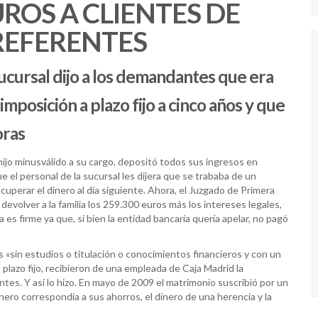
ROS A CLIENTES DE
REFERENTES
ucursal dijo a los demandantes que era
imposición a plazo fijo a cinco años y que
oras
ijo minusválido a su cargo, depositó todos sus ingresos en
el personal de la sucursal les dijera que se trababa de un
ecuperar el dinero al día siguiente. Ahora, el Juzgado de Primera
volver a la familia los 259.300 euros más los intereses legales,
es firme ya que, si bien la entidad bancaria quería apelar, no pagó
sin estudios o titulación o conocimientos financieros y con un
plazo fijo, recibieron de una empleada de Caja Madrid la
ntes. Y así lo hizo. En mayo de 2009 el matrimonio suscribió por un
ero correspondía a sus ahorros, el dinero de una herencia y la